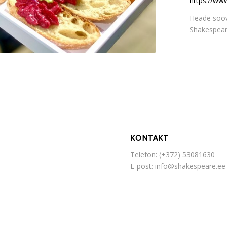
https://www
Heade soov
Shakespear
KONTAKT
Telefon: (+372) 53081630
E-post: info@shakespeare.ee