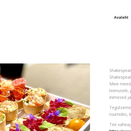
Avaleht
Shakespeare
Shakespear
Meie meesk
teenusele,
inimesed ja
Tegutseme 
ruumides, k
Tee vaheaja