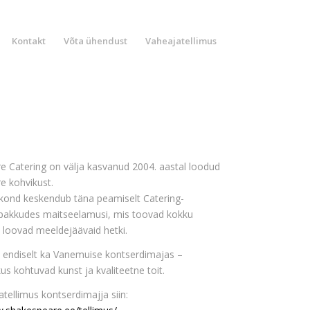
Kontakt
Võta ühendust
Vaheajatellimus
 Catering on välja kasvanud 2004. aastal loodud
e kohvikust.
ond keskendub täna peamiselt Catering-
 pakkudes maitseelamusi, mis toovad kokku
 loovad meeldejäävaid hetki.
endiselt ka Vanemuise kontserdimajas –
us kohtuvad kunst ja kvaliteetne toit.
tellimus kontserdimajja siin: