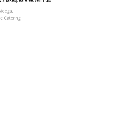
.shakespeare.ee/tellimus/
idega,
e Catering