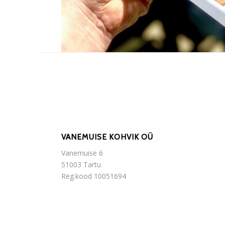
VANEMUISE KOHVIK OÜ
Vanemuise 6
51003 Tartu
Reg.kood 10051694